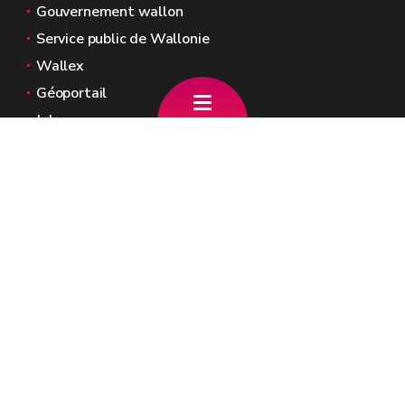
Gouvernement wallon
Service public de Wallonie
Wallex
Géoportail
Jobs
Nous contacter
Gouvernement Wallon
Place Joséphine-Charlotte, 2
5100 JAMBES
Tél.: +32(0)81/323.411
cabinet.lescrenier@gov.wallonie.be