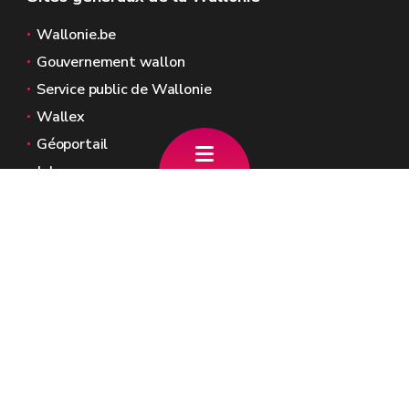
Wallonie.be
Gouvernement wallon
Service public de Wallonie
Wallex
Géoportail
Jobs
Nous contacter
Gouvernement Wallon
Place Joséphine-Charlotte, 2
5100 JAMBES
Tél.: +32(0)81/323.411
cabinet.lescrenier@gov.wallonie.be